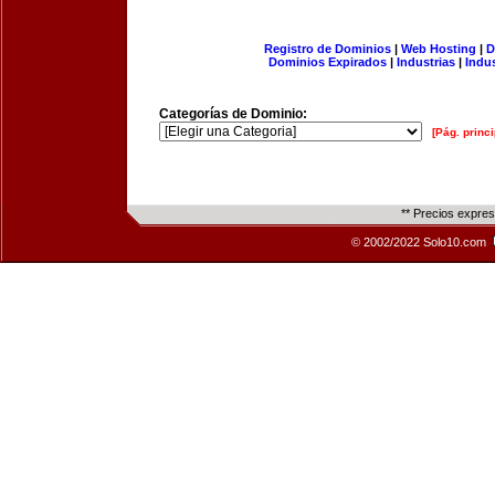
Registro de Dominios
|
Web Hosting
|
D
Dominios Expirados
|
Industrias
|
Indu
Categorías de Dominio:
[Pág. princi
** Precios expre
© 2002/2022 Solo10.com