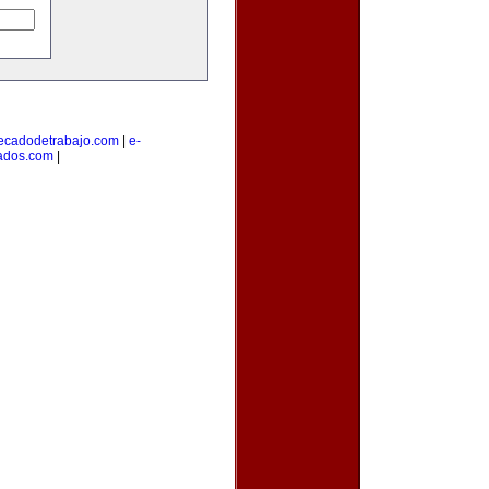
cadodetrabajo.com
|
e-
cados.com
|