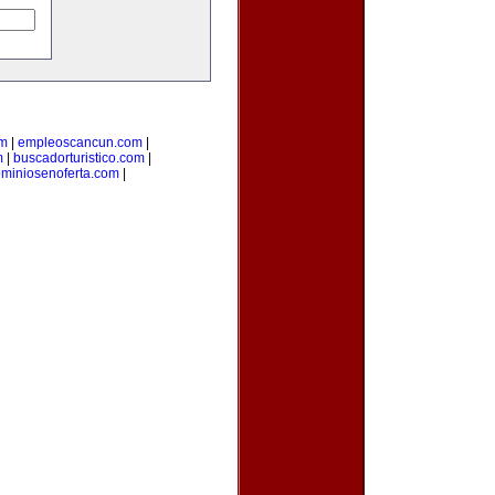
om
|
empleoscancun.com
|
m
|
buscadorturistico.com
|
miniosenoferta.com
|