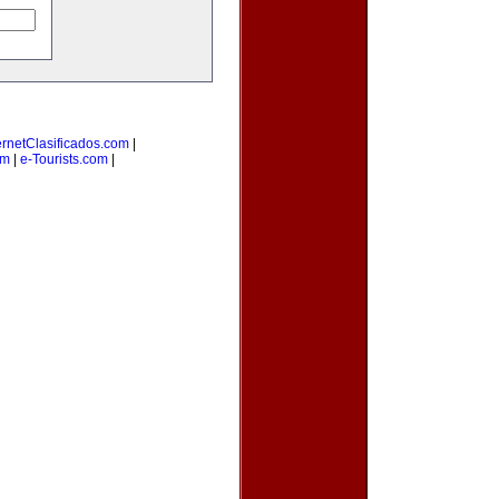
ernetClasificados.com
|
om
|
e-Tourists.com
|