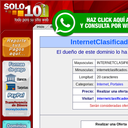
InternetClasific
El dueño de este dominio lo ha
Mayusculas:
INTERNETCLASIF
Minusculas:
internetclasificado
Longitud:
20 caracteres
Categorias:
Internet
,
Portales
Precio:
Realizar una oferta
Visitar!
internetclasificad
Serán consideradas ofer
Realizar una Oferta