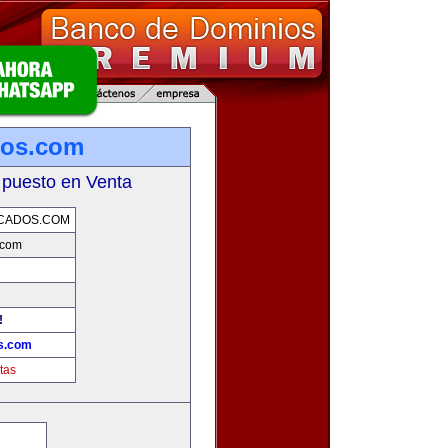
ados.com
 puesto en Venta
ICADOS.COM
s.com
!
os.com
tas