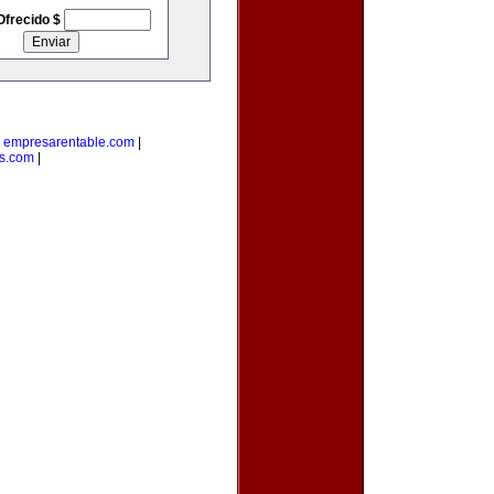
Ofrecido $
|
empresarentable.com
|
s.com
|