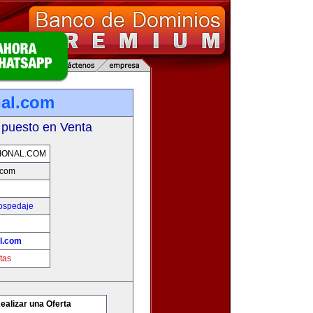
nal.com
 puesto en Venta
IONAL.COM
.com
Hospedaje
al.com
tas
ealizar una Oferta