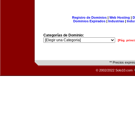
Registro de Dominios
|
Web Hosting
|
D
Dominios Expirados
|
Industrias
|
Indu
Categorías de Dominio:
[Pág. princi
** Precios expre
© 2002/2022 Solo10.com