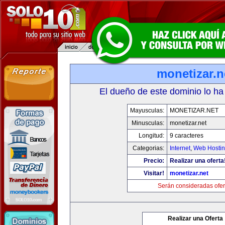
monetizar.n
El dueño de este dominio lo ha
Mayusculas:
MONETIZAR.NET
Minusculas:
monetizar.net
Longitud:
9 caracteres
Categorias:
Internet
,
Web Hostin
Precio:
Realizar una oferta
Visitar!
monetizar.net
Serán consideradas ofer
Realizar una Oferta